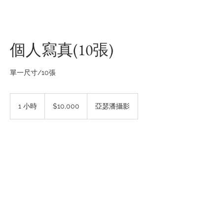
個人寫真(10張)
單一尺寸/10張
10,000
新
1 小時
1
$10,000
亞瑟潘攝影
台
小
幣
立即預訂
服務說明
*整體服務時長約1小時，單一尺寸照片10張