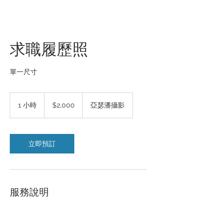
求職履歷照
單一尺寸
2,000
新
1 小時
1
$2,000
亞瑟潘攝影
台
小
幣
立即預訂
服務說明
*整體服務時長約1小時，當場收現